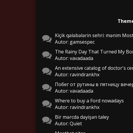
Them
Kiçik qələbələrin sehri: mənim Mos
Autor: gamsespec
The Rainy Day That Turned My B
Autor: vavadaada
An extensive catalog of doctor's cer
Autor: ravindrankhx
Побег от рутины в пятницу веч
Autor: vavadaada
Where to buy a Ford nowadays
Autor: ravindrankhx
Bir mərcdə dəyişən taley
Autor: Quiet