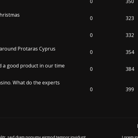
0
350
hristmas
0
323
0
332
e around Protaras Cyprus
0
354
d a good product in our time
0
384
asino. What do the experts
0
399
elitr, sed diam nonumy eirmod tempor invidunt
Lorem ip