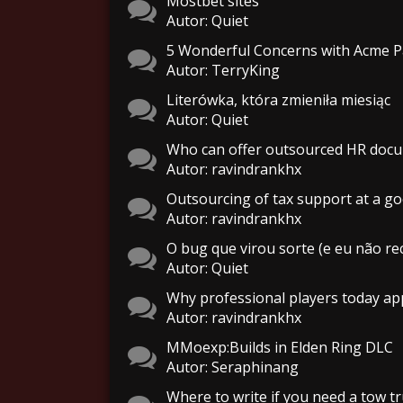
Mostbet sites
Autor: Quiet
5 Wonderful Concerns with Acme P
Autor: TerryKing
Literówka, która zmieniła miesiąc
Autor: Quiet
Who can offer outsourced HR do
Autor: ravindrankhx
Outsourcing of tax support at a go
Autor: ravindrankhx
O bug que virou sorte (e eu não re
Autor: Quiet
Why professional players today ap
Autor: ravindrankhx
MMoexp:Builds in Elden Ring DLC
Autor: Seraphinang
Where to write if you need a tow t