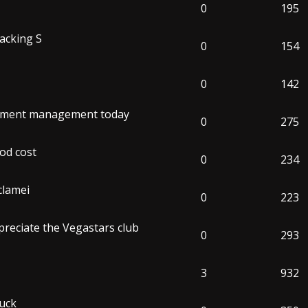
0
195
acking S
0
154
0
142
cument management today
0
275
od cost
0
234
clamei
0
223
preciate the Vegastars club
0
293
3
932
ruck