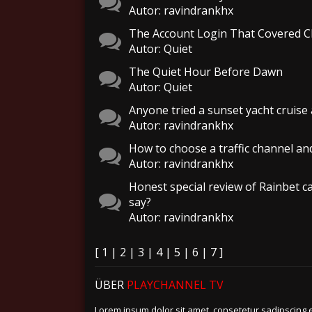
Autor: ravindrankhx
The Account Login That Covered C
Autor: Quiet
The Quiet Hour Before Dawn
Autor: Quiet
Anyone tried a sunset yacht cruis
Autor: ravindrankhx
How to choose a traffic channel an
Autor: ravindrankhx
Honest special review of Rainbet c
say?
Autor: ravindrankhx
[ 1 |
2
|
3
|
4
|
5
|
6
|
7
]
ÜBER
PLAYCHANNEL TV
Lorem ipsum dolor sit amet, consetetur sadipscing 