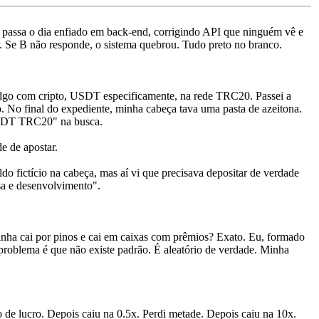
passa o dia enfiado em back-end, corrigindo API que ninguém vê e
. Se B não responde, o sistema quebrou. Tudo preto no branco.
 algo com cripto, USDT especificamente, na rede TRC20. Passei a
o. No final do expediente, minha cabeça tava uma pasta de azeitona.
 USDT TRC20" na busca.
e de apostar.
do fictício na cabeça, mas aí vi que precisava depositar de verdade
sa e desenvolvimento".
nha cai por pinos e cai em caixas com prêmios? Exato. Eu, formado
problema é que não existe padrão. É aleatório de verdade. Minha
o de lucro. Depois caiu na 0.5x. Perdi metade. Depois caiu na 10x.