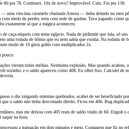
de 60 pra 78. Continuei. 10x de novo? Improvável. Caiu. Fui pra 130.
la — uma vira-lata caramelo chamada Amora — tinha deitado no meu pé.
o com medo de perder, nem com sede de ganhar. Tava jogando como qu
foi exatamente aí que a mágica aconteceu.
o de caça-níqueis com tema egípcio. Nada de pirâmide que fala, só uns
 Veio uma rodada de bônus que eu nem sabia que existia. Na rodada de bô
 num modo de 10 giros grátis com multiplicador 2x.
m pouco.
nações vieram todas médias. Nenhuma explosão. Mas quando acabou, o sa
resh sozinho, e o saldo apareceu como 408. Eu olhei fixo. Calculei de 
deveria.
passo o dia xingando sistemas quebrados, acabei de ser beneficiado po
bi que o saldo não tinha descontado direito. Ficou em 406. Bug duplicad
ntâneo, mas me deixou com 405 reais de saldo vindo de 60. Engoli o cé
ei saque na hora.
essou a transação em dois minutos e meio. Contagem que fiz no reló