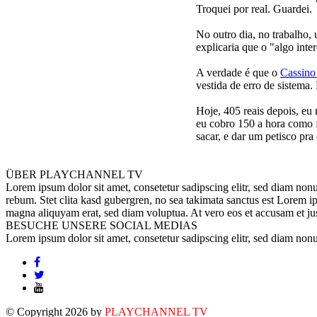
Troquei por real. Guardei.
No outro dia, no trabalho,
explicaria que o "algo inte
A verdade é que o
Cassin
vestida de erro de sistema.
Hoje, 405 reais depois, eu
eu cobro 150 a hora como f
sacar, e dar um petisco pr
ÜBER
PLAYCHANNEL TV
Lorem ipsum dolor sit amet, consetetur sadipscing elitr, sed diam non
rebum. Stet clita kasd gubergren, no sea takimata sanctus est Lorem i
magna aliquyam erat, sed diam voluptua. At vero eos et accusam et jus
BESUCHE UNSERE
SOCIAL MEDIAS
Lorem ipsum dolor sit amet, consetetur sadipscing elitr, sed diam no
© Copyright 2026 by
PLAYCHANNEL TV