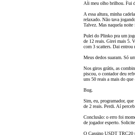
Ali meu olho brilhou. Fui 
A essa altura, minha cade
relaxado. Não tava jogand
Talvez. Mas naquela noite 
Pulei do Plinko pra um jog
de 12 reais. Girei mais 5.
com 3 scatters. Dai entrou
Meus dedos suaram. Só u
Nos giros grátis, as combi
piscou, o contador deu ref
uns 50 reais a mais do que 
Bug.
Sim, eu, programador, que 
de 2 reais. Perdi. Aí perce
Conclusão: o erro foi mome
de jogador esperto. Solicit
O Cassino USDT TRC20 proc