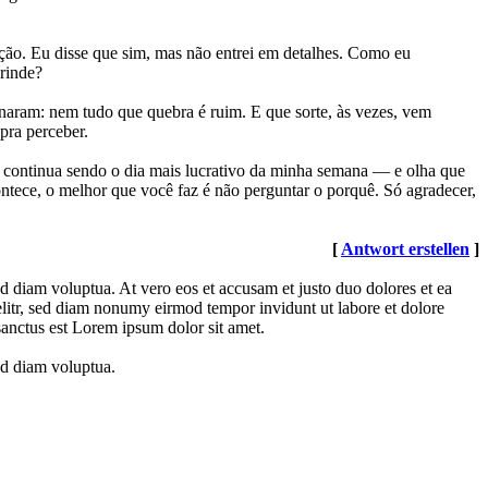
ração. Eu disse que sim, mas não entrei em detalhes. Como eu
brinde?
naram: nem tudo que quebra é ruim. E que sorte, às vezes, vem
 pra perceber.
ra continua sendo o dia mais lucrativo da minha semana — e olha que
ontece, o melhor que você faz é não perguntar o porquê. Só agradecer,
[
Antwort erstellen
]
d diam voluptua. At vero eos et accusam et justo duo dolores et ea
elitr, sed diam nonumy eirmod tempor invidunt ut labore et dolore
sanctus est Lorem ipsum dolor sit amet.
ed diam voluptua.