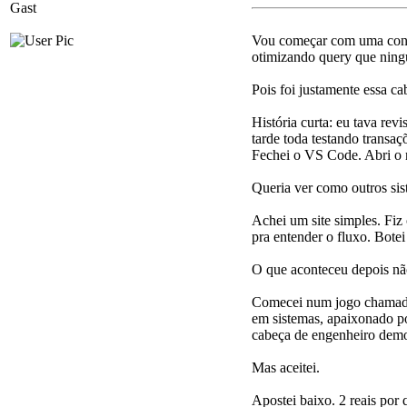
Gast
Vou começar com uma confi
otimizando query que ningu
Pois foi justamente essa ca
História curta: eu tava re
tarde toda testando transa
Fechei o VS Code. Abri o 
Queria ver como outros sis
Achei um site simples. Fiz 
pra entender o fluxo. Bote
O que aconteceu depois nã
Comecei num jogo chamado 
em sistemas, apaixonado po
cabeça de engenheiro demor
Mas aceitei.
Apostei baixo. 2 reais por