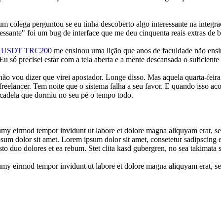
 um colega perguntou se eu tinha descoberto algo interessante na integ
ressante" foi um bug de interface que me deu cinquenta reais extras de 
o USDT TRC20
0 me ensinou uma lição que anos de faculdade não ensi
 Eu só precisei estar com a tela aberta e a mente descansada o suficiente
 não vou dizer que virei apostador. Longe disso. Mas aquela quarta-fei
reelancer. Tem noite que o sistema falha a seu favor. E quando isso ac
a cadela que dormiu no seu pé o tempo todo.
umy eirmod tempor invidunt ut labore et dolore magna aliquyam erat, se
psum dolor sit amet. Lorem ipsum dolor sit amet, consetetur sadipscing 
to duo dolores et ea rebum. Stet clita kasd gubergren, no sea takimata 
numy eirmod tempor invidunt ut labore et dolore magna aliquyam erat, s