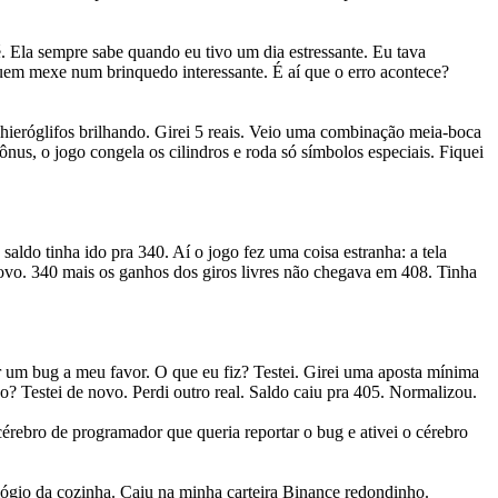
 Ela sempre sabe quando eu tivo um dia estressante. Eu tava
em mexe num brinquedo interessante. É aí que o erro acontece?
 hieróglifos brilhando. Girei 5 reais. Veio uma combinação meia-boca
nus, o jogo congela os cilindros e roda só símbolos especiais. Fiquei
ldo tinha ido pra 340. Aí o jogo fez uma coisa estranha: a tela
novo. 340 mais os ganhos dos giros livres não chegava em 408. Tinha
r um bug a meu favor. O que eu fiz? Testei. Girei uma aposta mínima
o? Testei de novo. Perdi outro real. Saldo caiu pra 405. Normalizou.
rebro de programador que queria reportar o bug e ativei o cérebro
gio da cozinha. Caiu na minha carteira Binance redondinho.