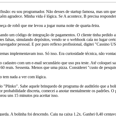
ssão: eu sou programador. Não desses de startup famosa, mas um que 
ém agradece. Minha vida é lógica. Se A acontece, B precisa responder
beça de robô que me levou a jogar numa noite de quarta-feira.
visando um código de integração de pagamentos. O cliente tinha pedido
ções falsas, simulando depósitos, vendo se o webhook caía no lugar cert
navegador pessoal. E por puro reflexo profissional, digitei "Cassino
temas implementavam isso. Só isso. Era curiosidade técnica, não vontad
o cadastro com um e-mail secundário que uso pra teste. Até coloquei sal
i 60 reais. Sessenta. Menos que uma pizza. Considerei "custo de pesqui
o tem nada a ver com lógica.
"Plinko". Sabe aquele brinquedo de programa de auditório que a boli
r probabilidade discreta, comecei a anotar mentalmente os padrões. O 
ou uns 15 minutos pra aceitar isso.
 queda. A bolinha foi descendo. Caiu na caixa 1.2x. Ganhei 0,40 centav